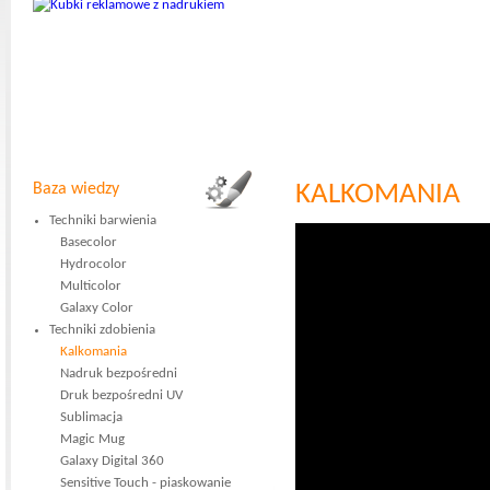
Baza wiedzy
KALKOMANIA
Techniki barwienia
Basecolor
Hydrocolor
Multicolor
Galaxy Color
Techniki zdobienia
Kalkomania
Nadruk bezpośredni
Druk bezpośredni UV
Sublimacja
Magic Mug
Galaxy Digital 360
Sensitive Touch - piaskowanie