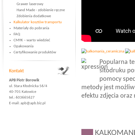
Grawer laserowy
Hand Made - zdobienie ręczne
Zdobienia dodatkowe
Kalkulator kosztów transportu
Materiały do pobrania
FAQ
CMYK – warto wiedzieć
Opakowania
Certyfikowanie produktów
Popularna t
sitodruku po
Kontakt
pomocy specj
APB Piotr Borowik
ul. Stara Kłodnicka 56/4
metody jest możliw
40-701 Katowice
efektu zdjęcia oraz
tel.: 603665627
E-mail:
apb@apb.biz.pl
___
KALKOMANI