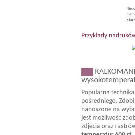
Niepo
matow
z far
Przykłady nadruków
___
KALKOMANI
wysokotempera
Popularna technika
pośredniego. Zdobie
nanoszone na wybr
jest możliwość zdob
zdjęcia oraz rastró
temperatur 600 st,