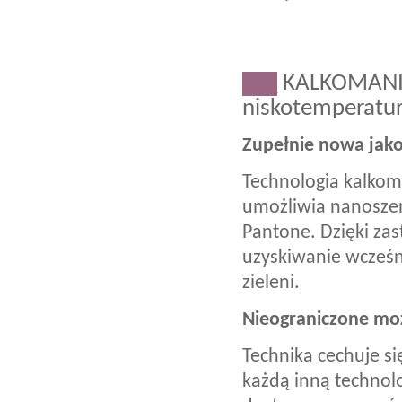
___
KALKOMANI
niskotemperatu
Zupełnie nowa jak
Technologia kalkom
umożliwia nanosze
Pantone. Dzięki za
uzyskiwanie wcześni
zieleni.
Nieograniczone moż
Technika cechuje si
każdą inną technol