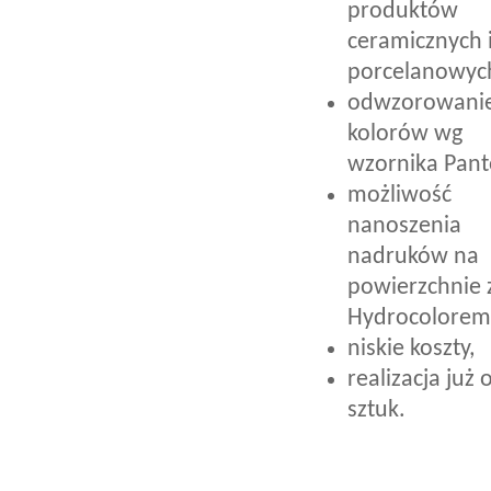
produktów
ceramicznych 
porcelanowyc
odwzorowani
kolorów wg
wzornika Pant
możliwość
nanoszenia
nadruków na
powierzchnie 
Hydrocolorem
niskie koszty,
realizacja już 
sztuk.