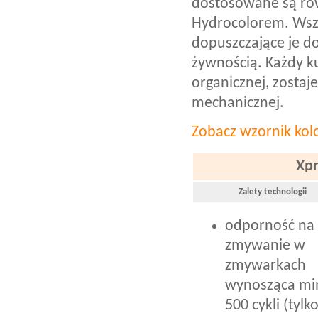
dostosowane są rów
Hydrocolorem. Wszy
dopuszczające je d
żywnością. Każdy k
organicznej, zosta
mechanicznej.
Zobacz wzornik ko
Xpr
Zalety technologii
odporność na
zmywanie w
zmywarkach
wynosząca mi
500 cykli (tylk