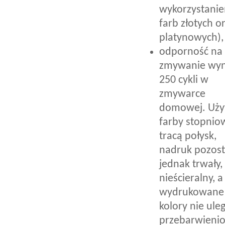
wykorzystani
farb złotych o
platynowych),
odporność na
zmywanie wyn
250 cykli w
zmywarce
domowej. Uży
farby stopnio
tracą połysk,
nadruk pozost
jednak trwały,
nieścieralny, a
wydrukowane
kolory nie ule
przebarwieni