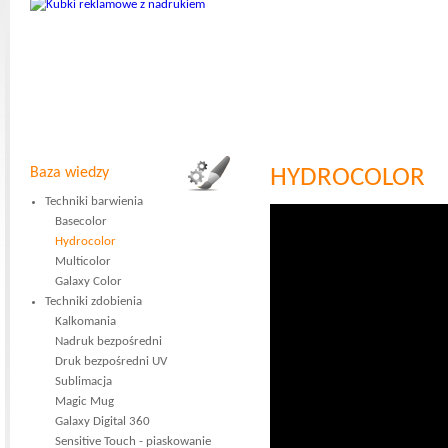
Baza wiedzy
HYDROCOLOR
Techniki barwienia
Basecolor
Hydrocolor
Multicolor
Galaxy Color
Techniki zdobienia
Kalkomania
Nadruk bezpośredni
Druk bezpośredni UV
Sublimacja
Magic Mug
Galaxy Digital 360
Sensitive Touch - piaskowanie