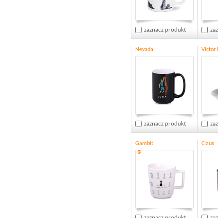
zaznacz produkt
za
Nevada
Victor
zaznacz produkt
za
Gambit
Claus
®
zaznacz produkt
za