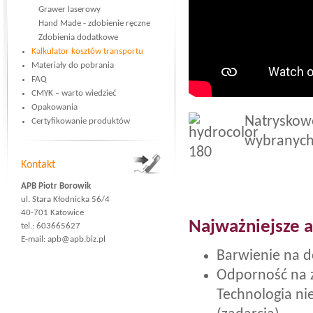
Grawer laserowy
Hand Made - zdobienie ręczne
Zdobienia dodatkowe
Kalkulator kosztów transportu
Materiały do pobrania
FAQ
CMYK – warto wiedzieć
Opakowania
Natryskowe
Certyfikowanie produktów
wybranych
Kontakt
APB Piotr Borowik
ul. Stara Kłodnicka 56/4
40-701 Katowice
Najważniejsze a
tel.: 603665627
E-mail:
apb@apb.biz.pl
Barwienie na 
Odporność na 
Technologia ni