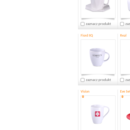
zaznacz produkt
za
Fiord IIQ
Real
zaznacz produkt
za
Vision
Eve Se
®
®